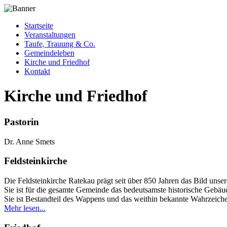
Direkt
zum
Startseite
Inhalt
Veranstaltungen
Hauptnavigation
Taufe, Trauung & Co.
Gemeindeleben
Kirche und Friedhof
Kontakt
Back
Kirche und Friedhof
to
top
Pastorin
Dr. Anne Smets
Feldsteinkirche
Die Feldsteinkirche Ratekau prägt seit über 850 Jahren das Bild unse
Sie ist für die gesamte Gemeinde das bedeutsamste historische Gebäu
Sie ist Bestandteil des Wappens und das weithin bekannte Wahrzeic
Mehr lesen...