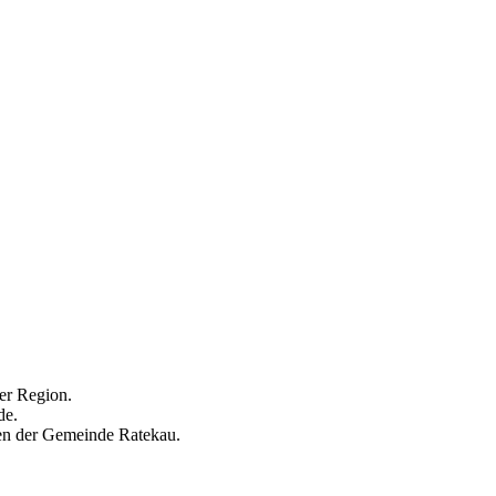
rer Region.
de.
hen der Gemeinde Ratekau.